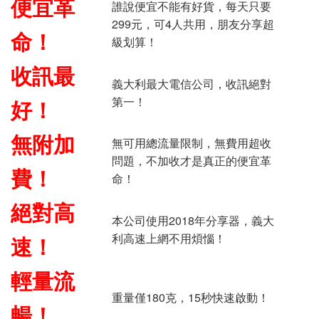
便宜革
誰說便宜不能有好貨，每天只要
299元，可4人共用，朋友分享超
命！
級划算！
收訊最
義大利最大電信公司，收訊絕對
第一！
好！
無附加
無可用總流量限制，無費用超收
問題，不加收才是真正的便宜革
費！
命！
絕對高
本公司使用2018年分享器，義大
利高速上網不用煩惱！
速！
輕量流
重量僅180克，15秒快速啟動！
暢！