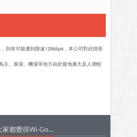
，則有可能遭到限速128kbps，本公司對此情形
況為主。展場、機場等地方由於腹地廣大及人潮較
大家都覺得Wi-Go...