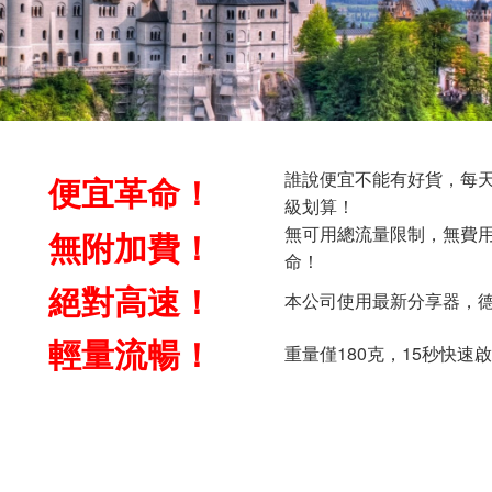
誰說便宜不能有好貨，每天
便宜革命！
級划算！
無可用總流量限制，無費
無附加費！
命！
絕對高速！
本公司使用最新分享器，
輕量流暢！
重量僅180克，15秒快速