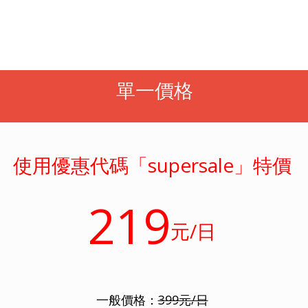
單一價格
使用優惠代碼「supersale」特價
219
元/日
一般價格：
399元/日