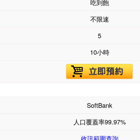
吃到飽
不限速
5
10小時
SoftBank
人口覆蓋率99.97%
收訊範圍查詢