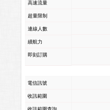
高速流量
超量限制
連線人數
續航力
即刻訂購
電信訊號
收訊範圍
收訊範圍查詢