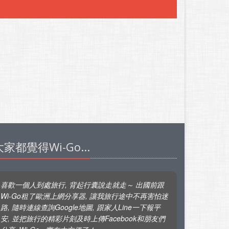
大家都覺得Wi-Go...
喜歡一個人到處旅行, 背起行囊說走就走～ 出國前跟
Wi-Go租了歐洲上網分享器, 讓我旅行途中不再害怕迷
路, 隨時連線查詢Google地圖, 跟家人Line一下報平
安, 並把旅行的精彩片刻及時上傳Facebook和朋友們